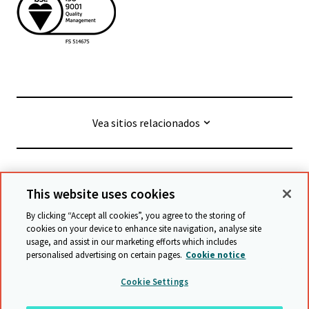
Vea sitios relacionados
© Cambridge University Press & Assessment
2026
This website uses cookies
By clicking “Accept all cookies”, you agree to the storing of
Términos y condiciones
Protección de datos
cookies on your device to enhance site navigation, analyse site
usage, and assist in our marketing efforts which includes
Declaración de accesibilidad
personalised advertising on certain pages.
Cookie notice
Declaración sobre la esclavitud moderna
Cookie Settings
Política de protección y salvaguarda
Mapa del sitio