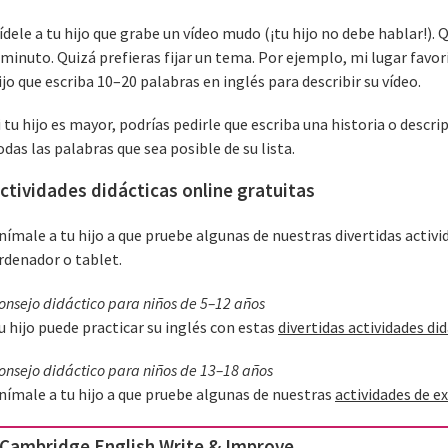
ídele a tu hijo que grabe un vídeo mudo (¡tu hijo no debe hablar!).
 minuto. Quizá prefieras fijar un tema. Por ejemplo, mi lugar favori
ijo que escriba 10–20 palabras en inglés para describir su vídeo.
i tu hijo es mayor, podrías pedirle que escriba una historia o descri
odas las palabras que sea posible de su lista.
ctividades didácticas online gratuitas
nímale a tu hijo a que pruebe algunas de nuestras divertidas activi
rdenador o tablet.
onsejo didáctico para niños de 5–12 años
u hijo puede practicar su inglés con estas
divertidas actividades di
onsejo didáctico para niños de 13–18 años
nímale a tu hijo a que pruebe algunas de nuestras
actividades de e
Cambridge English Write & Improve