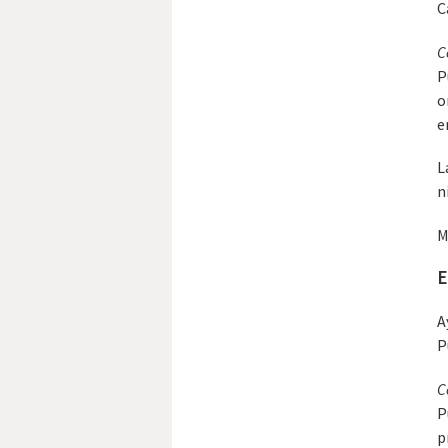
C
C
P
o
e
L
n
M
E
A
P
C
P
p