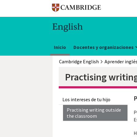
Inicio
Docentes y organizaciones
Cambridge English
Aprender inglé
Practising writin
P
Los intereses de tu hijo
Practising writing outside
P
the classroom
E
H