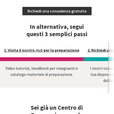
Richiedi una consulenza gratuita
In alternativa, segui
questi 3 semplici passi
1. Visita il nostro
Hub
per la preparazione
2. Richiedi un
Video tutorial, handbook per insegnanti e
I nostri consu
catalogo materiale di preparazione.
tua disposizio
dubbio
Sei già un Centro di