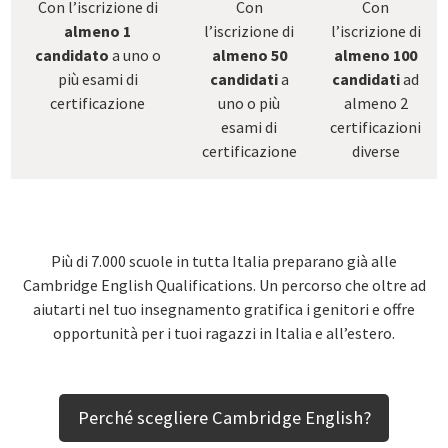
Con l’iscrizione di
Con
Con
almeno 1
l’iscrizione di
l’iscrizione di
candidato
a uno o
almeno 50
almeno 100
più esami di
candidati
a
candidati
ad
certificazione
uno o più
almeno 2
esami di
certificazioni
certificazione
diverse
Più di 7.000 scuole in tutta Italia preparano già alle
Cambridge English Qualifications. Un percorso che oltre ad
aiutarti nel tuo insegnamento gratifica i genitori e offre
opportunità per i tuoi ragazzi in Italia e all’estero.
Perché scegliere Cambridge English?