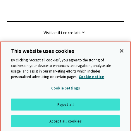
Visita siti correlati
This website uses cookies
© Cambridge University Press & Assessment
2026
By clicking “Accept all cookies”, you agree to the storing of
cookies on your device to enhance site navigation, analyse site
usage, and assist in our marketing efforts which includes
Termini e condizioni
Protezione dei Dati
personalised advertising on certain pages.
Cookie notice
Accessibility statement
Statement on modern slavery
Cookie Settings
Safeguarding policy
Mappa del sito
Reject all
Ritornare all'inzio
Accept all cookies