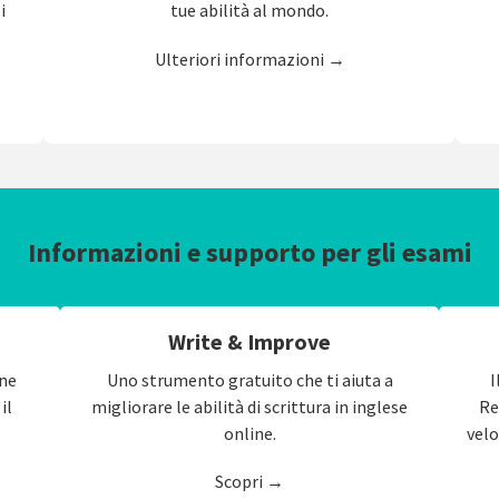
i
tue abilità al mondo.
Ulteriori informazioni →
Informazioni e supporto per gli esami
Write & Improve
one
Uno strumento gratuito che ti aiuta a
I
il
migliorare le abilità di scrittura in inglese
Re
online.
velo
Scopri →