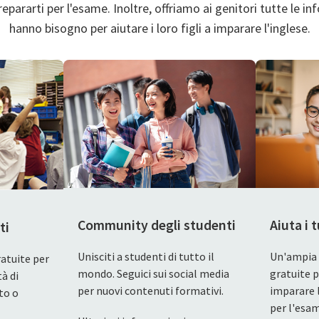
repararti per l'esame. Inoltre, offriamo ai genitori tutte le in
hanno bisogno per aiutare i loro figli a imparare l'inglese.
Community degli studenti
Aiuta i t
ti
Unisciti a studenti di tutto il
Un'ampia 
ratuite per
mondo. Seguici sui social media
gratuite p
tà di
per nuovi contenuti formativi.
imparare l
lto o
per l'esa