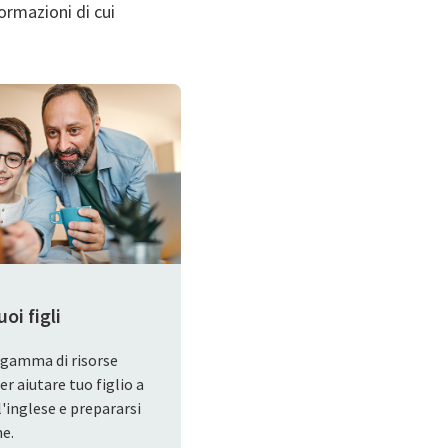
formazioni di cui
uoi figli
gamma di risorse
er aiutare tuo figlio a
'inglese e prepararsi
me.