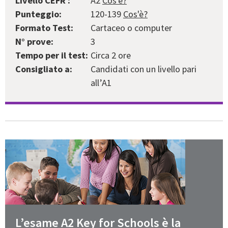
Livello CEFR :
A2
Cos'è?
Punteggio:
120-139
Cos'è?
Formato Test:
Cartaceo o computer
N° prove:
3
Tempo per il test:
Circa 2 ore
Consigliato a:
Candidati con un livello pari
all’A1
L’esame A2 Key for Schools è la