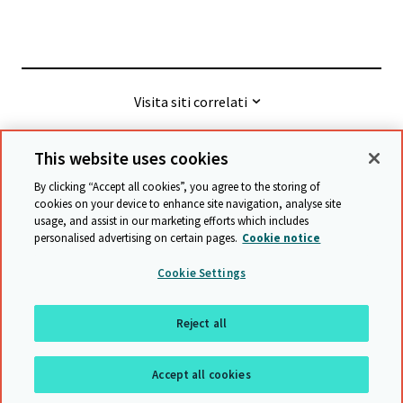
Visita siti correlati
This website uses cookies
© Cambridge University Press & Assessment
2026
By clicking “Accept all cookies”, you agree to the storing of
cookies on your device to enhance site navigation, analyse site
usage, and assist in our marketing efforts which includes
Termini e condizioni
Protezione dei Dati
personalised advertising on certain pages.
Cookie notice
Accessibility statement
Statement on modern slavery
Cookie Settings
Safeguarding policy
Mappa del sito
Reject all
Ritornare all'inzio
Accept all cookies