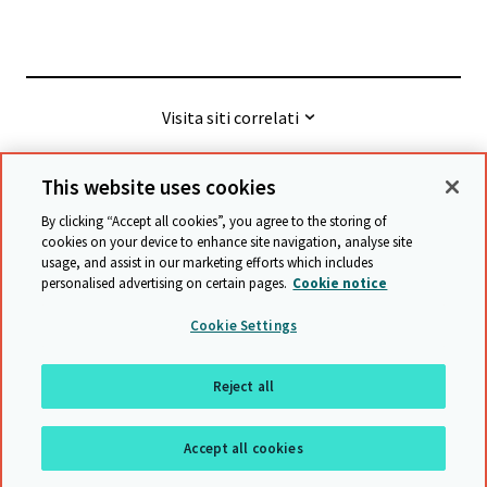
Visita siti correlati
This website uses cookies
© Cambridge University Press & Assessment
2026
By clicking “Accept all cookies”, you agree to the storing of
cookies on your device to enhance site navigation, analyse site
usage, and assist in our marketing efforts which includes
Termini e condizioni
Protezione dei Dati
personalised advertising on certain pages.
Cookie notice
Accessibility statement
Statement on modern slavery
Cookie Settings
Safeguarding policy
Mappa del sito
Reject all
Ritornare all'inzio
Accept all cookies