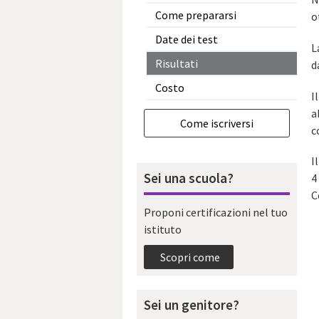
Come prepararsi
o
Date dei test
L
Risultati
d
Costo
I
a
Come iscriversi
c
I
Sei una scuola?
4
C
Proponi certificazioni nel tuo
istituto
Scopri come
Sei un genitore?