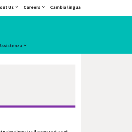
out Us
Careers
Cambia lingua
Assistenza
ato
che dimostra il numero di scudi