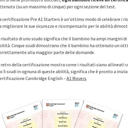
ttenuto (su un massimo di cinque) per ogni sezione del test.
a certificazione Pre A1 Starters è un'ottimo modo di celebrare i r
a migliorare le sue sicurezze e ricompensarlo per le abilità dimost
l risultato di uno scudo significa che il bambino ha ampi margini d
bilità. Cinque scudi dimostrano che il bambino ha ottenuto un ot
orrettamente alla maggior parte delle domande.
l retro della certificazione mostra come i risultati siano allineati
 o 5 scudi in ognuna di queste abilità, significa che è pronto a inizi
ertificazione Cambridge English –
A1 Movers
.