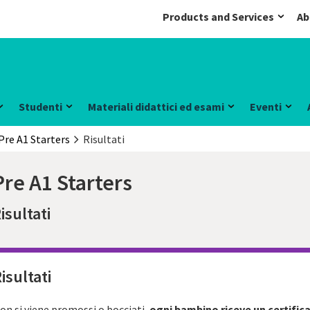
Products and Services
Ab
Studenti
Materiali didattici ed esami
Eventi
Pre A1 Starters
Risultati
Pre A1 Starters
isultati
isultati
on si viene promossi o bocciati,
ogni bambino riceve un certific