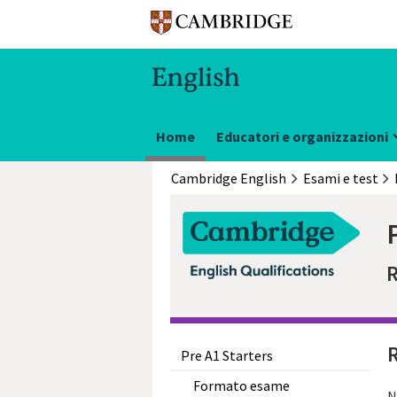
Home
Educatori e organizzazioni
Cambridge English
Esami e test
R
R
Pre A1 Starters
Formato esame
N