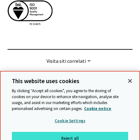
Visita siti correlati
This website uses cookies
© Cambridge University Press & Assessment
2026
By clicking “Accept all cookies”, you agree to the storing of
cookies on your device to enhance site navigation, analyse site
usage, and assist in our marketing efforts which includes
Termini e condizioni
Protezione dei Dati
personalised advertising on certain pages.
Cookie notice
Accessibility statement
Statement on modern slavery
Cookie Settings
Safeguarding policy
Mappa del sito
Reject all