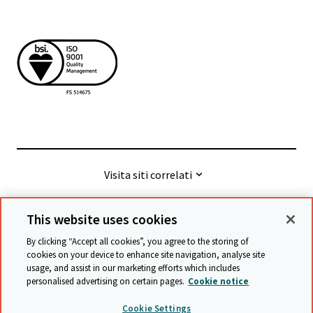
Visita siti correlati
This website uses cookies
© Cambridge University Press & Assessment
2026
By clicking “Accept all cookies”, you agree to the storing of
cookies on your device to enhance site navigation, analyse site
usage, and assist in our marketing efforts which includes
Termini e condizioni
Protezione dei Dati
personalised advertising on certain pages.
Cookie notice
Accessibility statement
Statement on modern slavery
Cookie Settings