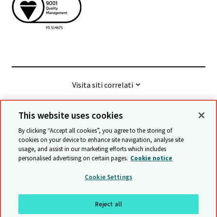
Visita siti correlati
This website uses cookies
© Cambridge University Press & Assessment
2026
By clicking “Accept all cookies”, you agree to the storing of
cookies on your device to enhance site navigation, analyse site
usage, and assist in our marketing efforts which includes
Termini e condizioni
Protezione dei Dati
personalised advertising on certain pages.
Cookie notice
Accessibility statement
Statement on modern slavery
Cookie Settings
Safeguarding policy
Mappa del sito
Reject all