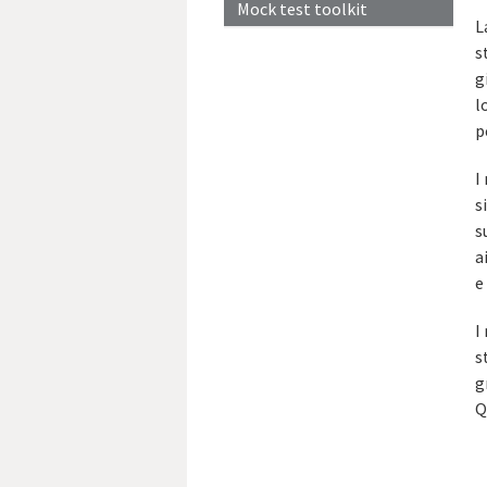
Mock test toolkit
L
s
g
l
p
I
s
s
a
e
I
s
g
Q