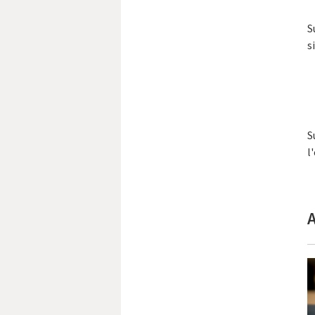
S
s
S
l
A