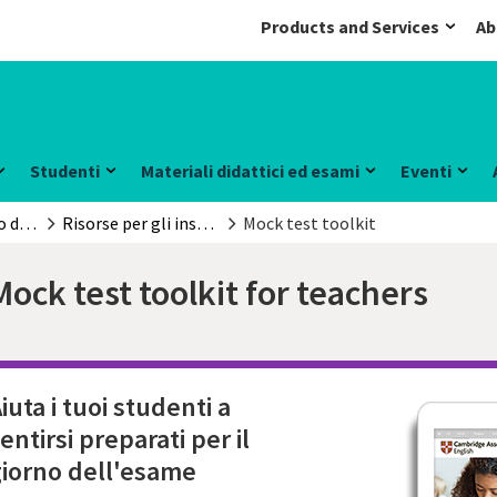
Products and Services
Ab
Studenti
Materiali didattici ed esami
Eventi
L’insegnamento della lingua inglese
Risorse per gli insegnanti
Mock test toolkit
Mock test toolkit for teachers
iuta i tuoi studenti a
entirsi preparati per il
giorno dell'esame