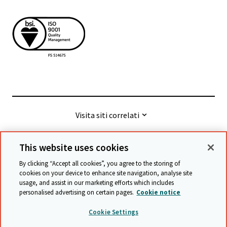
Visita siti correlati
This website uses cookies
© Cambridge University Press & Assessment
2026
By clicking “Accept all cookies”, you agree to the storing of
cookies on your device to enhance site navigation, analyse site
usage, and assist in our marketing efforts which includes
Termini e condizioni
Protezione dei Dati
personalised advertising on certain pages.
Cookie notice
Accessibility statement
Statement on modern slavery
Cookie Settings