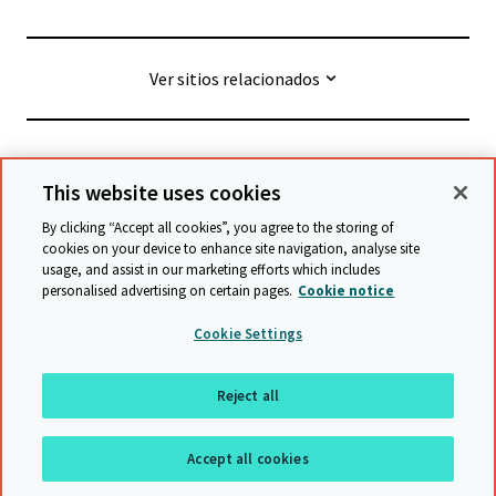
Ver sitios relacionados
© Cambridge University Press & Assessment
2026
This website uses cookies
By clicking “Accept all cookies”, you agree to the storing of
Términos y condiciones
Protección de datos
cookies on your device to enhance site navigation, analyse site
usage, and assist in our marketing efforts which includes
Declaración de accesibilidad
personalised advertising on certain pages.
Cookie notice
Declaración sobre la esclavitud moderna
Cookie Settings
Política de protección y salvaguarda
Mapa del sitio
Reject all
Regresar a arriba
Accept all cookies