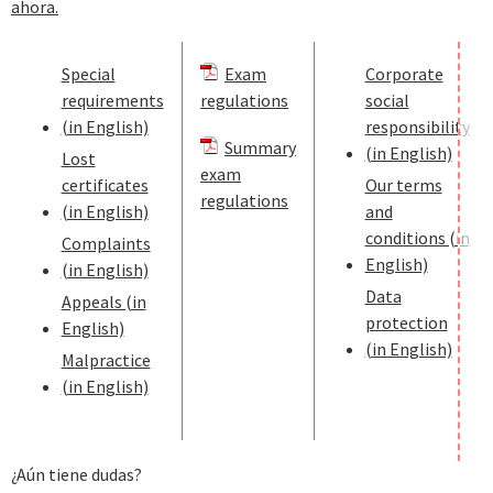
ahora.
Special
Exam
Corporate
requirements
regulations
social
(in English)
responsibility
Summary
(in English)
Lost
exam
certificates
Our terms
regulations
(in English)
and
conditions (in
Complaints
English)
(in English)
Data
Appeals (in
protection
English)
(in English)
Malpractice
(in English)
¿Aún tiene dudas?