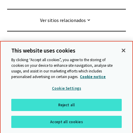
Ver sitios relacionados
© Cambridge University Press & Assessment
2026
This website uses cookies
By clicking “Accept all cookies”, you agree to the storing of
Términos y condiciones
Protección de datos
cookies on your device to enhance site navigation, analyse site
usage, and assist in our marketing efforts which includes
Declaración de accesibilidad
personalised advertising on certain pages.
Cookie notice
Declaración sobre la esclavitud moderna
Cookie Settings
Política de protección y salvaguarda
Mapa del sitio
Reject all
Regresar a arriba
Accept all cookies