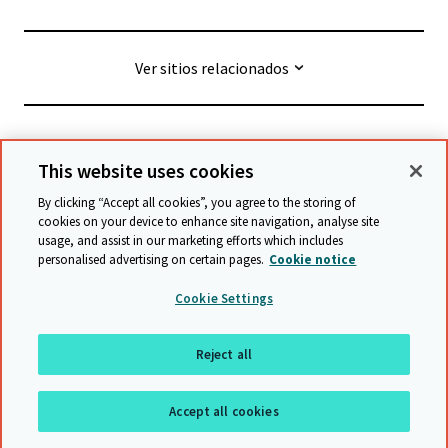
Ver sitios relacionados
© Cambridge University Press & Assessment
2026
This website uses cookies
By clicking “Accept all cookies”, you agree to the storing of
Términos y condiciones
Protección de datos
cookies on your device to enhance site navigation, analyse site
usage, and assist in our marketing efforts which includes
Declaración de accesibilidad
personalised advertising on certain pages.
Cookie notice
Declaración sobre la esclavitud moderna
Cookie Settings
Política de protección y salvaguarda
Mapa del sitio
Reject all
Regresar a arriba
Accept all cookies