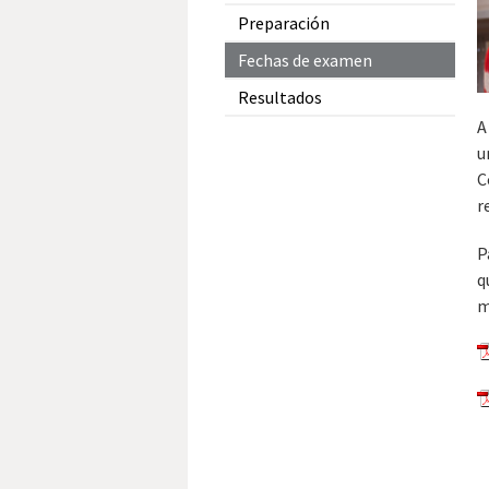
Preparación
Fechas de examen
Resultados
A
u
C
r
P
q
m