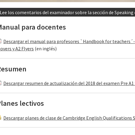
Lee los comentarios del examinador sobre la sección de Speaking 
Manual para docentes
Descargar el manual para profesores `Handbook for teachers´- 
overs y A2 Flyers
(en inglés)
Resumen
Descargar resumen de actualización del 2018 del examen Pre A1 
lanes lectivos
Descargar planes de clase de Cambridge English Qualifications 