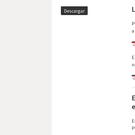
L
Descargar
P
a
E
n
E
E
P