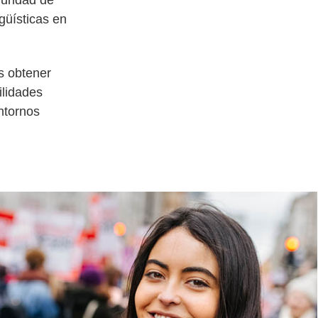
guridad de
güísticas en
s obtener
ilidades
entornos