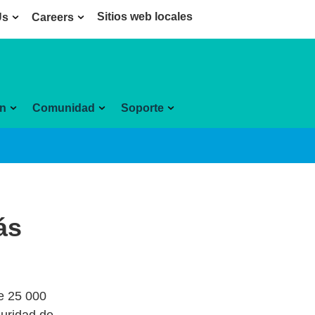
Sitios web locales
Us
Careers
ón
Comunidad
Soporte
ás
e 25 000