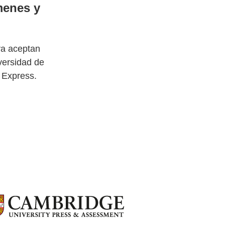
menes y
ya aceptan
versidad de
 Express.