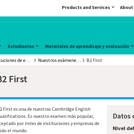
Products and Services
About
Estudiantes
Materiales de aprendizaje y evaluación
Instituciones de educación superior
Nuestros exámenes y pruebas
B2 First
B2 First
2 First es una de nuestras Cambridge English
Datos 
ualifications. Es nuestro examen más popular,
ceptado por miles de instituciones y empresas de
Nivel de
odo el mundo.