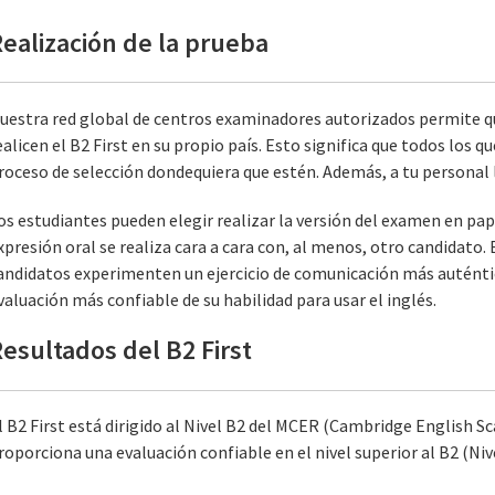
ealización de la prueba
uestra red global de centros examinadores autorizados permite qu
ealicen el B2 First en su propio país. Esto significa que todos los 
roceso de selección dondequiera que estén. Además, a tu personal l
os estudiantes pueden elegir realizar la versión del examen en pa
xpresión oral se realiza cara a cara con, al menos, otro candidato.
andidatos experimenten un ejercicio de comunicación más auténti
valuación más confiable de su habilidad para usar el inglés.
esultados del B2 First
l B2 First está dirigido al Nivel B2 del MCER (Cambridge English S
roporciona una evaluación confiable en el nivel superior al B2 (Nivel