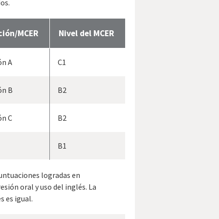
os.
ación/MCER
Nivel del MCER
ón A
C1
ón B
B2
ón C
B2
B1
puntuaciones logradas en
sión oral y uso del inglés. La
s es igual.