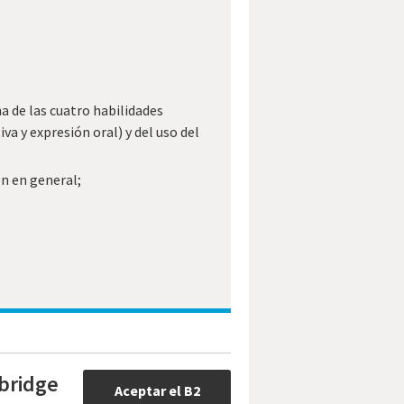
a de las cuatro habilidades
a y expresión oral) y del uso del
n en general;
bridge
Aceptar el B2