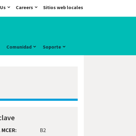
 Us
Careers
Sitios web locales
Comunidad
Soporte
clave
l MCER:
B2