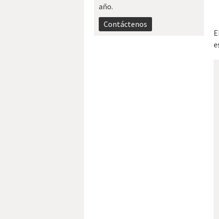
año.
Contáctenos
E
e