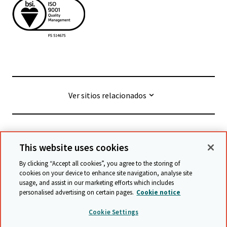
Ver sitios relacionados
© Cambridge University Press & Assessment
2026
This website uses cookies
By clicking “Accept all cookies”, you agree to the storing of
Términos y condiciones
Protección de datos
cookies on your device to enhance site navigation, analyse site
usage, and assist in our marketing efforts which includes
Declaración de accesibilidad
personalised advertising on certain pages.
Cookie notice
Declaración sobre la esclavitud moderna
Cookie Settings