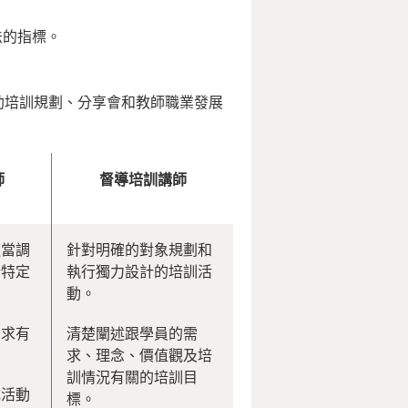
法的指標。
助培訓規劃、分享會和教師職業發展
師
督導培訓講師
適當調
針對明確的對象規劃和
合特定
執行獨力設計的培訓活
動。
需求有
清楚闡述跟學員的需
。
求、理念、價值觀及培
訓情況有關的培訓目
成活動
標。