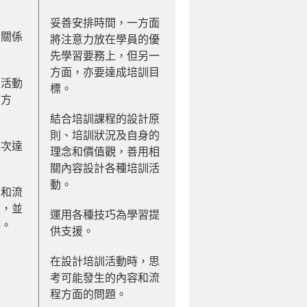
妥善安排時間，一方面
有關係
將注意力放在學員的優
先學習要務上，但另一
方面，亦要達成培訓目
習活動
標。
和方
結合培訓課程的設計原
則、培訓狀況及自身的
依次達
理念和價值觀，善用相
關內容設計各種培訓活
動。
容和流
題，並
運用各種技巧為學習提
料。
供支援。
在設計培訓活動時，思
考可能發生的內容和流
程方面的問題。