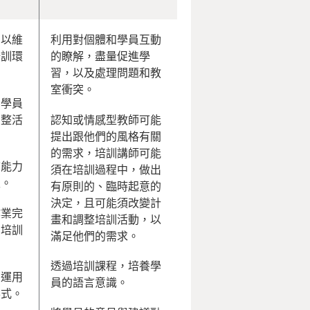
，以維
利用對個體和學員互動
培訓環
的瞭解，盡量促進學
習，以及處理問題和教
室衝突。
和學員
調整活
認知或情感型教師可能
。
提出跟他們的風格有關
的需求，培訓講師可能
言能力
須在培訓過程中，做出
性。
有原則的、臨時起意的
決定，且可能須改變計
作業完
畫和調整培訓活動，以
的培訓
滿足他們的需求。
透過培訓課程，培養學
，運用
員的語言意識。
形式。