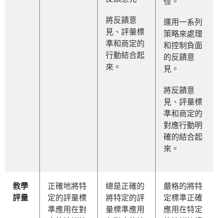
徑。
將反饋意
運用一系列
見、評量標
策略來處理
準和商定的
和控制負面
行動結合起
的反饋意
來。
見。
將反饋意
見、評量標
準和商定的
對應行動明
確的結合起
來。
教學
正確地將特
總是正確的
嚴格的將特
評量
定的評量標
將特定的評
定標準正確
準應用在對
量標準應用
應用在特定