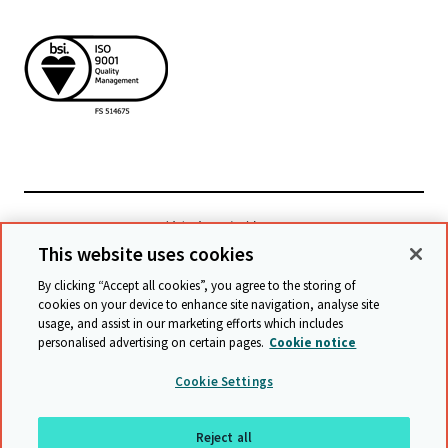
檢視相關網站
This website uses cookies
By clicking “Accept all cookies”, you agree to the storing of
cookies on your device to enhance site navigation, analyse site
© Cambridge University Press & Assessment
2026
usage, and assist in our marketing efforts which includes
personalised advertising on certain pages.
Cookie notice
條款與條件
資料保護
保護政策
無障礙網頁聲明
Cookie Settings
網站導覽
Reject all