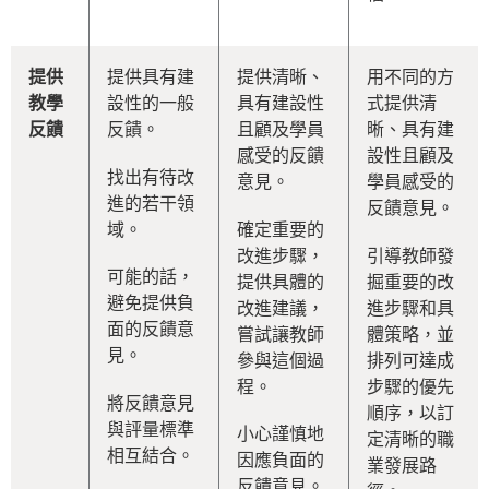
提供
提供具有建
提供清晰、
用不同的方
教學
設性的一般
具有建設性
式提供清
反饋
反饋。
且顧及學員
晰、具有建
感受的反饋
設性且顧及
找出有待改
意見。
學員感受的
進的若干領
反饋意見。
域。
確定重要的
改進步驟，
引導教師發
可能的話，
提供具體的
掘重要的改
避免提供負
改進建議，
進步驟和具
面的反饋意
嘗試讓教師
體策略，並
見。
參與這個過
排列可達成
程。
步驟的優先
將反饋意見
順序，以訂
與評量標準
小心謹慎地
定清晰的職
相互結合。
因應負面的
業發展路
反饋意見。