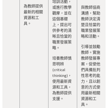
培訓活動，
為教師提供
或進行教學
與教師協商
最新的相關
觀摩，並在
溝通，幫助
資源和工
這個基礎
教師決定清
具。
上，提出可
楚且恰當的
供參考的清
職業發展策
晰且恰當的
略和活動。
職業發展策
引導並鼓勵
略。
教師。實施
培養教師慎
教師發展專
思明辨
案，促使他
(critical
們具備批判
thinking)，
性思考的能
使用最新資
力，且以創
源和工具，
意的方式使
為教師提供
用最新相關
支援。
資源和工
具。