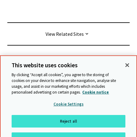
View Related Sites
© Cambridge University Press & Assessment
2026
This website uses cookies
By clicking “Accept all cookies”, you agree to the storing of
Conditions générales
Protection des données
cookies on your device to enhance site navigation, analyse site
usage, and assist in our marketing efforts which includes
Déclaration d'accessibilité
personalised advertising on certain pages.
Cookie notice
Déclaration sur l'esclavage moderne
Cookie Settings
Politique de sauvegarde
Plan du site
Reject all
Retour en haut de page