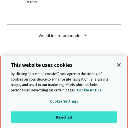
Ver sitios relacionados
© Cambridge University Press & Assessment
2026
This website uses cookies
By clicking “Accept all cookies”, you agree to the storing of
Términos y condiciones
Protección de datos
cookies on your device to enhance site navigation, analyse site
usage, and assist in our marketing efforts which includes
Declaración de accesibilidad
personalised advertising on certain pages.
Cookie notice
Declaración sobre la esclavitud moderna
Cookie Settings
Política de protección y salvaguarda
Mapa del sitio
Reject all
Regresar a arriba