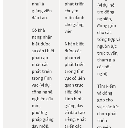
như là
phát triển
(ví dụ: hỗ
giảng viên
chuyên
trợ đồng
đào tạo.
môn dành
nghiệp,
cho giảng
đóng góp
Có khả
viên.
cho các
năng nhận
tổng hợp và
biết được
Nhận biết
nguồn lực
sự cần thiết
được các
trực tuyến,
phải cập
phạm vi
tham gia
nhật các
phát triển
các hội
phát triển
trong lĩnh
nghị).
trong lĩnh
vực có liên
vực (ví dụ:
quan trực
Tìm kiếm
công nghệ,
tiếp đến
và đóng
nghiên cứu
tình hình
góp cho
mới,
giảng dạy
việc các lực
phương
và đào tạo
chọn phát
pháp giảng
riêng. Phát
triển
dạy mới).
triển các
chuyên