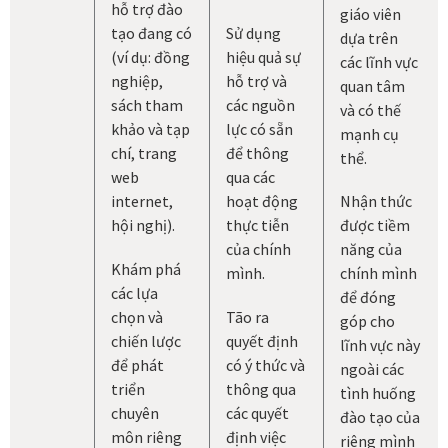
hỗ trợ đào
giáo viên
tạo đang có
Sử dụng
dựa trên
(ví dụ: đồng
hiệu quả sự
các lĩnh vực
nghiệp,
hỗ trợ và
quan tâm
sách tham
các nguồn
và có thế
khảo và tạp
lực có sẵn
mạnh cụ
chí, trang
để thông
thể.
web
qua các
internet,
hoạt động
Nhận thức
hội nghị).
thực tiễn
được tiềm
của chính
năng của
Khám phá
mình.
chính mình
các lựa
để đóng
chọn và
Tão ra
góp cho
chiến lược
quyết định
lĩnh vực này
để phát
có ý thức và
ngoài các
triển
thông qua
tình huống
chuyên
các quyết
đào tạo của
môn riêng
định việc
riêng mình