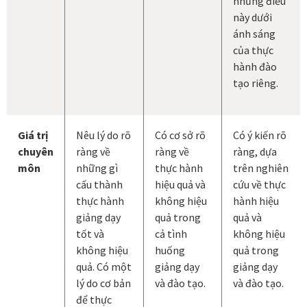
những điều
này dưới
ánh sáng
của thực
hành đào
tạo riêng.
Giá trị
Nêu lý do rõ
Có cơ sở rõ
Có ý kiến rõ
chuyên
ràng về
ràng về
ràng, dựa
môn
những gì
thực hành
trên nghiên
cấu thành
hiệu quả và
cứu về thực
thực hành
không hiệu
hành hiệu
giảng dạy
quả trong
quả và
tốt và
cả tình
không hiệu
không hiệu
huống
quả trong
quả. Có một
giảng dạy
giảng dạy
lý do cơ bản
và đào tạo.
và đào tạo.
để thực