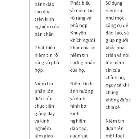
Phát biểu
Sử dụng
hành đào
về niềm tin
niềm tin
tạo dựa
rõ ràng và
như một
trên kinh
phù hợp.
công cụ để
nghiệm của
Khuyến
đào tạo, và
bản thân.
khích người
giúp người
Phát biểu
khác chia sẻ
khác phát
niềm tin rõ
niềm tin
triển và nói
ràng và phù
tương phản
lên niềm
hợp.
của họ.
tin của
chính họ,
Niềm tin
Niềm tin bị
ngay cả khi
phần lớn
ảnh hưởng
chúng
dựa trên
và định
không được
thực tiễn
hình bởi
chia sẻ.
giảng dạy
kinh
và kinh
nghiệm
Niềm tin
nghiệm
đào tạo,
dựa trên
làm giáo
quan sát
một loạt