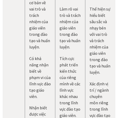
cơ bản về
vai trò và
Làm rõ vai
Thể hiện sự
trách
trò và trách
hiểu biết
nhiệm của
nhiệm của
sâu sắc và
giáo viên
giáo viên
nhạy bén
trong đào
trong đào
với vai trò
tạo và huấn
tạo và huấn
và trách
luyện.
luyện.
nhiệm của
giáo viên
Có khả
Tích cực
trong đào
năng nhận
phát triển
tạo và huấn
biết về
kiến thức
luyện.
phạm vi của
của riêng
lĩnh vực đào
mình về các
Xác định vị
tạo giáo
lĩnh vực
trí / ngành
viên.
khác nhau
chuyên
trong lĩnh
môn riêng
Nhận biết
vực đào tạo
trong lĩnh
được việc
giáo viên.
vực đào tạo