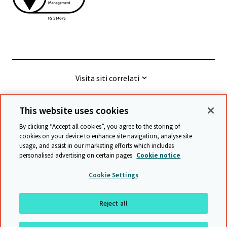
Visita siti correlati
This website uses cookies
© Cambridge University Press & Assessment
2026
By clicking “Accept all cookies”, you agree to the storing of
cookies on your device to enhance site navigation, analyse site
usage, and assist in our marketing efforts which includes
Termini e condizioni
Protezione dei Dati
personalised advertising on certain pages.
Cookie notice
Accessibility statement
Statement on modern slavery
Cookie Settings
Safeguarding policy
Mappa del sito
Reject all
Ritornare all'inzio