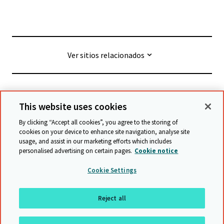
Ver sitios relacionados
© Cambridge University Press & Assessment
2026
This website uses cookies
By clicking “Accept all cookies”, you agree to the storing of
Términos y condiciones
Protección de datos
cookies on your device to enhance site navigation, analyse site
usage, and assist in our marketing efforts which includes
Declaración de accesibilidad
personalised advertising on certain pages.
Cookie notice
Declaración sobre la esclavitud moderna
Cookie Settings
Política de protección y salvaguarda
Mapa del sitio
Reject all
Regresar a arriba