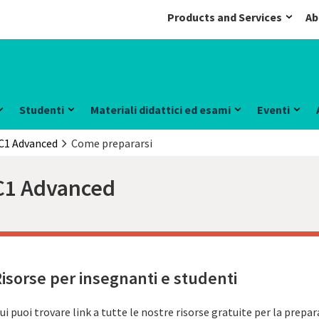
Products and Services
Ab
Studenti
Materiali didattici ed esami
Eventi
C1 Advanced
Come prepararsi
C1 Advanced
isorse per insegnanti e studenti
ui puoi trovare link a tutte le nostre risorse gratuite per la prep