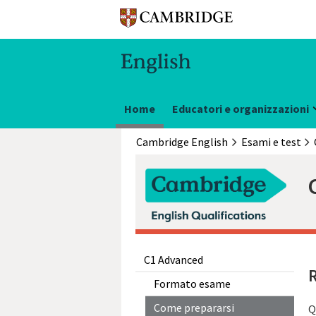
Home
Educatori e organizzazioni
Cambridge English
Esami e test
C1 Advanced
R
Formato esame
Come prepararsi
Q