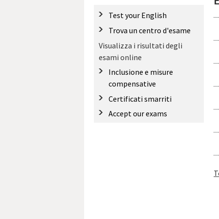
E
Test your English
Trova un centro d'esame
Visualizza i risultati degli
esami online
Inclusione e misure
compensative
Certificati smarriti
Accept our exams
T