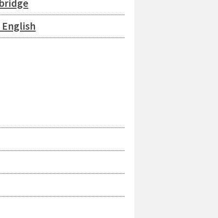
bridge
 English