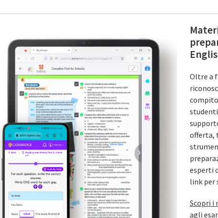
Materi
prepa
Engli
Oltre a f
riconosc
compito 
studenti
supporto
offerta, 
strument
preparaz
esperti 
link per 
Scopri i
agli es