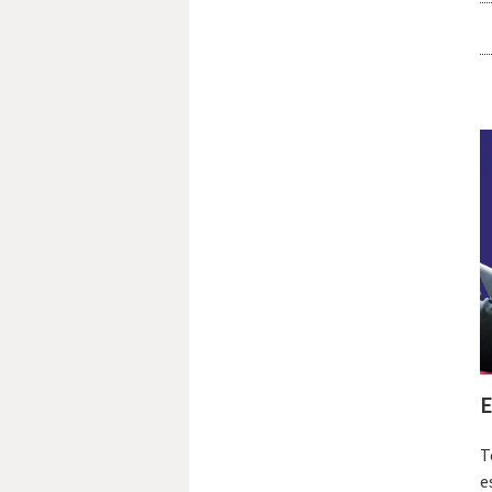
E
T
e